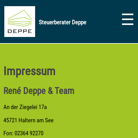
☰
Steuerberater Deppe
Impressum
René Deppe & Team
An der Ziegelei 17a
45721 Haltern am See
Fon: 02364 92270