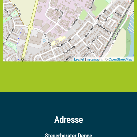
Leaflet
|
netzmacht
| ©
OpenStreetMap
Adresse
Steuerberater Deppe