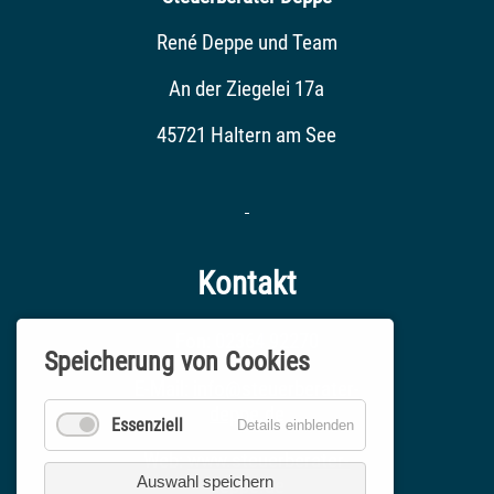
René Deppe und Team
An der Ziegelei 17a
45721 Haltern am See
Kontakt
Fon: 02364 92270
Speicherung von Cookies
E-Mail:
info@steuerberater-
deppe.de
Essenziell
Details einblenden
Web:
www.steuerberater-
Auswahl speichern
deppe.de