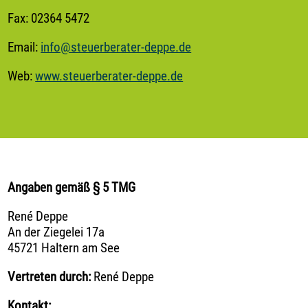
Fax: 02364 5472
Email:
info@steuerberater-deppe.de
Web:
www.steuerberater-deppe.de
Angaben gemäß § 5 TMG
Startseite
René Deppe
An der Ziegelei 17a
unser
45721 Haltern am See
Angebot
Vertreten durch:
René Deppe
Kontakt: