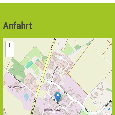
Anfahrt
+
−