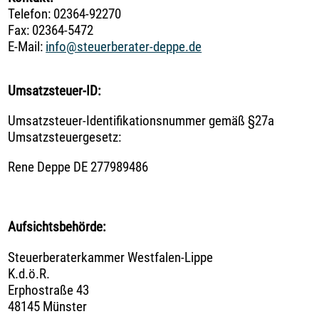
Team
Telefon: 02364-92270
Fax: 02364-5472
E-Mail:
info@steuerberater-deppe.de
Karriere
Umsatzsteuer-ID:
Kontakt
Umsatzsteuer-Identifikationsnummer gemäß §27a
Umsatzsteuergesetz:
Rene Deppe DE 277989486
Impressum
Datenschutz
Aufsichtsbehörde:
Steuerberaterkammer Westfalen-Lippe
K.d.ö.R.
Cookierichtlinie
Erphostraße 43
48145 Münster